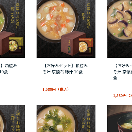
ト】顆粒み
【お好みセット】顆粒み
【お好み
10食
そ汁 京懐石 豚汁 10食
そ汁 京懐
食
1,580円
1,580円