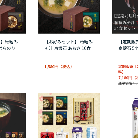
ト】顆粒み
【お好みセット】 顆粒み
【定期販
黒ばらのり
そ汁 京懐石 あおさ 10食
京懐石 54
1,580円
定期販売【
料】
7,180円
通常価格 7,9