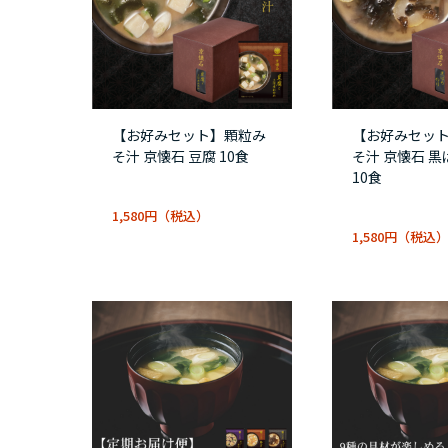
【お好みセット】顆粒み
【お好みセッ
そ汁 京懐石 豆腐 10食
そ汁 京懐石 
10食
1,580円
1,580円