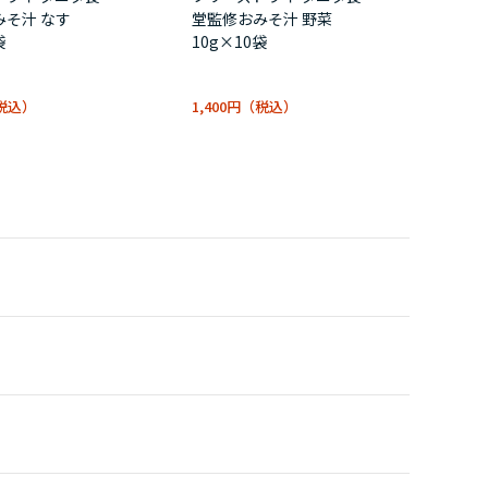
みそ汁 なす
堂監修おみそ汁 野菜
袋
10g×10袋
1,400円