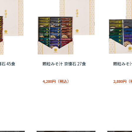
石 45食
顆粒みそ汁 京懐石 27食
顆粒みそ汁
4,280円
2,880円