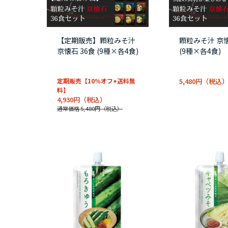
【定期販売】顆粒みそ汁
顆粒みそ汁 京懐
京懐石 36食 (9種×各4食)
(9種×各4食)
定期販売【10％オフ+送料無
5,480円
料】
4,930円
通常価格 5,480円