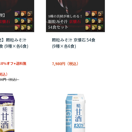
売】顆粒みそ汁
顆粒みそ汁 京懐石 54食
食 (9種×各6食)
(9種×各6食)
10％オフ+送料無
7,980円
80円