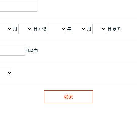
月
日 から
年
月
日 まで
日以内