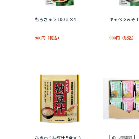
もろきゅう 100ｇ×4
キャベツみそ 1
980円
980円
ひきわり納豆汁 5食×３