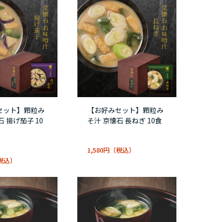
セット】顆粒み
【お好みセット】顆粒み
石 揚げ茄子 10
そ汁 京懐石 長ねぎ 10食
1,580円