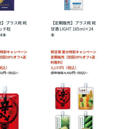
売】プラス糀 糀
【定期販売】プラス糀 糀
ッチ粒
甘酒 LIGHT 165ml×24
24本
本
の特別キャンペーン
糀甘酒 夏の特別キャンペーン
初回30％オフ+送
定期販売【初回30％オフ+送
料無料】
3,137円
52円
通常価格 4,482円