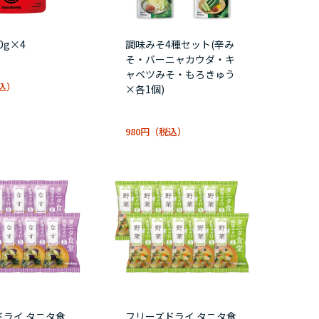
0g×4
調味みそ4種セット(辛み
そ・バーニャカウダ・キ
ャベツみそ・もろきゅう
×各1個)
980円
ドライ タニタ食
フリーズドライ タニタ食