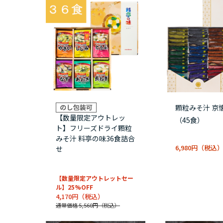
顆粒みそ汁 京懐
【数量限定アウトレッ
（45食）
ト】フリーズドライ顆粒
みそ汁 料亭の味36食詰合
6,980円
せ
【数量限定アウトレットセー
ル】25%OFF
4,170円
通常価格 5,560円