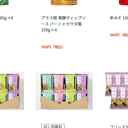
00g×4
プラス糀 発酵ディップソ
辛みそ 10
ース バーニャカウダ風
100g×4
980円
980円
フリーズ