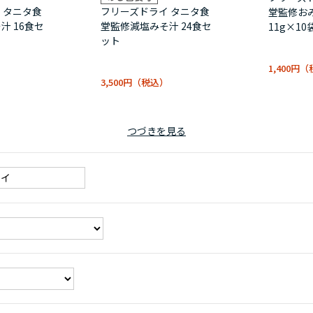
 タニタ食
フリーズドライ タニタ食
堂監修お
汁 16食セ
堂監修減塩みそ汁 24食セ
11g×10
ット
1,400円
3,500円
つづきを見る