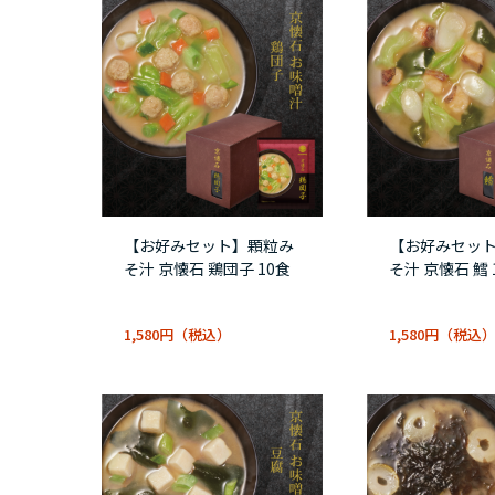
【お好みセット】顆粒み
【お好みセッ
そ汁 京懐石 鶏団子 10食
そ汁 京懐石 鱈 
1,580円
1,580円