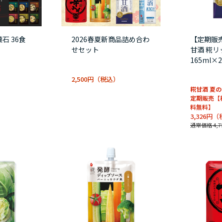
石 36食
2026春夏新商品詰め合わ
【定期販
せセット
甘酒 糀リ
165ml×
2,500円
糀甘酒 夏
定期販売【
料無料】
3,326円
通常価格 4,7