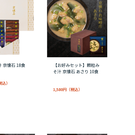
 京懐石 18食
【お好みセット】顆粒み
そ汁 京懐石 あさり 10食
1,580円