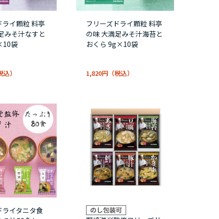
ドライ顆粒 料亭
フリーズドライ顆粒 料亭
満足みそ汁なすと
の味 大満足みそ汁海苔と
×10袋
おくら 9g×10袋
1,820円
ドライタニタ食