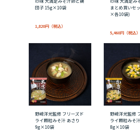
の味 大満足みそ汁卵と鶏
の味 大満足み
団子 15g×10袋
まとめ買いセッ
×各10袋)
1,820円
5,460円
野﨑洋光監修 フリーズド
野﨑洋光監修 
ライ顆粒みそ汁 あさり
ライ顆粒みそ汁
9g×10袋
8g×10袋