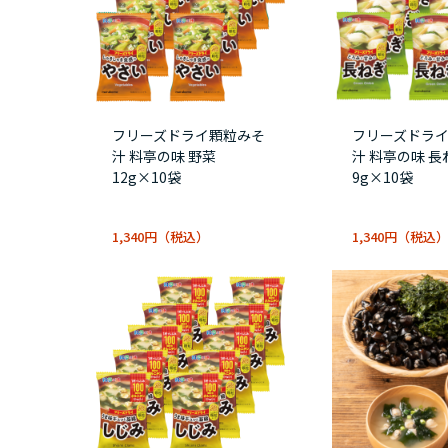
フリーズドライ顆粒みそ
フリーズドラ
汁 料亭の味 野菜
汁 料亭の味 長
12g×10袋
9g×10袋
1,340円
1,340円