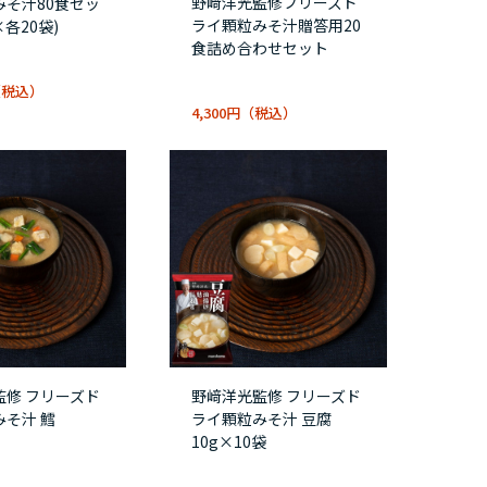
野﨑洋光監修フリーズド
みそ汁80食セッ
ライ顆粒みそ汁贈答用20
×各20袋)
食詰め合わせセット
4,300円
監修 フリーズド
野﨑洋光監修 フリーズド
そ汁 鱈
ライ顆粒みそ汁 豆腐
10g×10袋