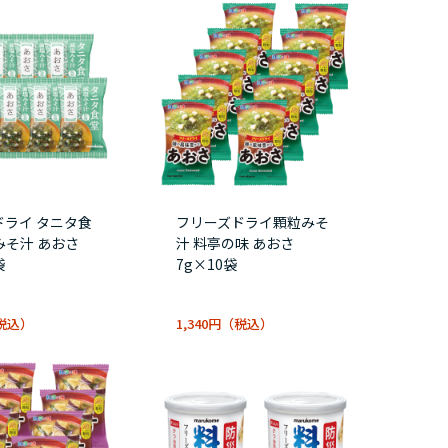
ドライ タニタ食
フリーズドライ顆粒みそ
みそ汁 あおさ
汁 料亭の味 あおさ
袋
7g×10袋
1,340円