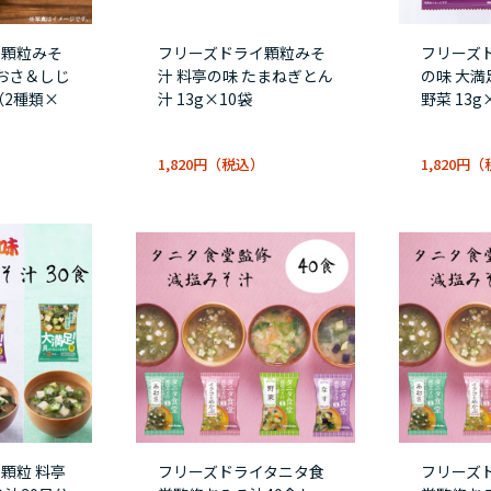
イ顆粒みそ
フリーズドライ顆粒みそ
フリーズ
あおさ＆しじ
汁 料亭の味 たまねぎとん
の味 大
（2種類×
汁 13g×10袋
野菜 13g
1,820円
1,820円
顆粒 料亭
フリーズドライタニタ食
フリーズ