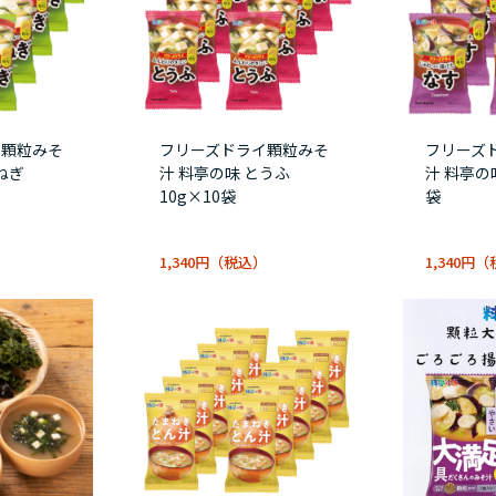
イ顆粒みそ
フリーズドライ顆粒みそ
フリーズ
ねぎ
汁 料亭の味 とうふ
汁 料亭の味
10g×10袋
袋
1,340円
1,340円