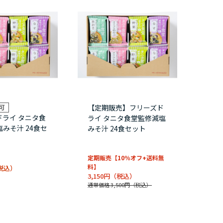
【定期販売】フリーズド
ドライ タニタ食
ライ タニタ食堂監修減塩
みそ汁 24食セ
みそ汁 24食セット
定期販売【10％オフ+送料無
料】
3,150円
通常価格 3,500円