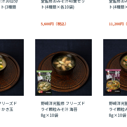
そ汁30日分
堂監修おみそ汁40食セッ
堂監修お
ト(3種類
ト(4種類×各10袋)
ト(4種類
5,600円
11,200円
フリーズド
野﨑洋光監修 フリーズド
野﨑洋光
 かき玉
ライ顆粒みそ汁 海苔
ライ顆粒み
8g×10袋
8g×10袋