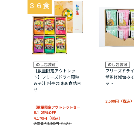
【数量限定アウトレッ
フリーズドライ
ト】フリーズドライ顆粒
堂監修減塩みそ
みそ汁 料亭の味36食詰合
ット
せ
2,500円
【数量限定アウトレットセー
ル】25%OFF
4,170円
通常価格 5,560円