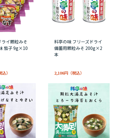
ドライ顆粒みそ
料亭の味 フリーズドライ
 茄子 9g×10
備蓄用顆粒みそ 200g×2
本
2,106円