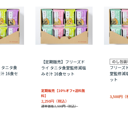
【定期販売】フリーズド
 タニタ食
フリーズ
ライ タニタ食堂監修減塩
汁 16食セ
堂監修減塩
みそ汁 16食セット
ット
定期販売【10％オフ+送料無
料】
3,500円
2,250円
通常価格 2,500円