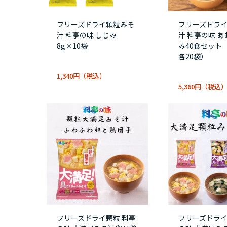
フリーズドライ顆粒みそ
フリーズドラ
汁 料亭の味 しじみ
汁 料亭の味 
8g×10袋
み40食セット
各20袋）
1,340円
5,360円
フリーズドライ顆粒 料亭
フリーズドライ