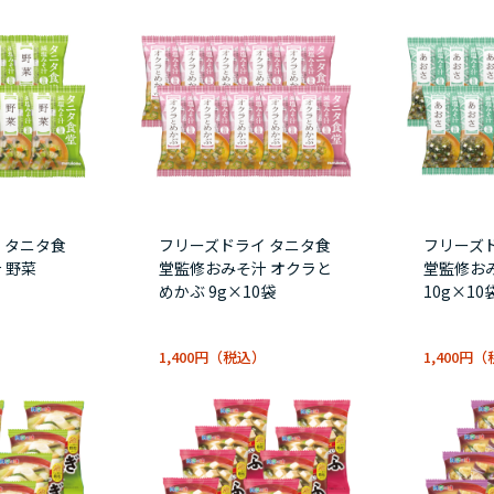
 タニタ食
フリーズドライ タニタ食
フリーズ
 野菜
堂監修おみそ汁 オクラと
堂監修お
めかぶ 9g×10袋
10g×10
1,400円
1,400円