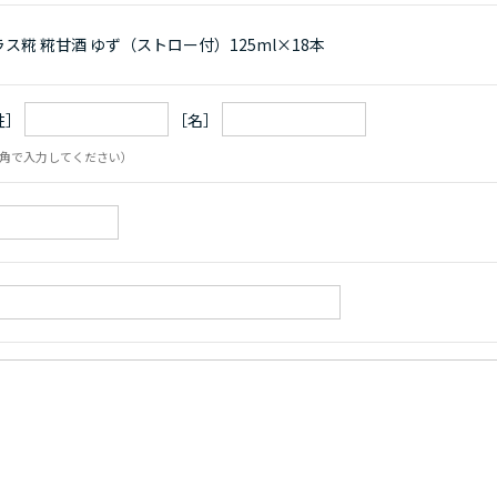
ラス糀 糀甘酒 ゆず（ストロー付）125ml×18本
姓］
［名］
角で入力してください）