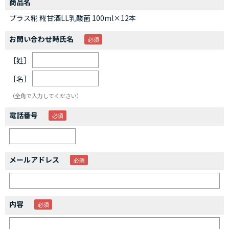
商品名
プラス糀 糀甘酒LL乳酸菌 100ml×12本
お問い合わせ時氏名
［姓］
［名］
（全角で入力してください）
電話番号
メールアドレス
内容