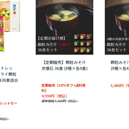
【定期販売】顆粒みそ汁
顆粒みそ汁
ウトレッ
京懐石 36食 (9種×各4食)
(9種×各4
ドライ顆粒
味36食詰合
定期販売【10％オフ+送料無
5,480円
料】
4,930円
通常価格 5,480円
レットセー