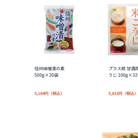
信州味噌漬の素
プラス糀 甘酒
500g×20袋
うじ 100g×3
5,184円
5,832円