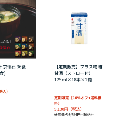
 京懐石 36食
【定期販売】プラス糀 糀
食)
甘酒（ストロー付）
125ml×18本×2箱
定期販売【10％オフ+送料無
料】
5,130円
通常価格 5,724円