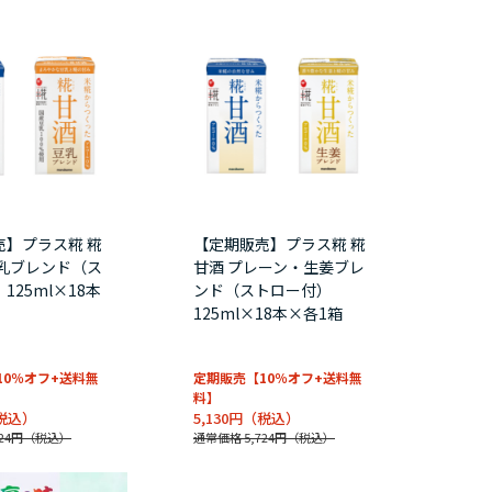
売】プラス糀 糀
【定期販売】プラス糀 糀
豆乳ブレンド（ス
甘酒 プレーン・生姜ブレ
125ml×18本
ンド（ストロー付）
125ml×18本×各1箱
10％オフ+送料無
定期販売【10％オフ+送料無
料】
5,130円
24円
通常価格 5,724円