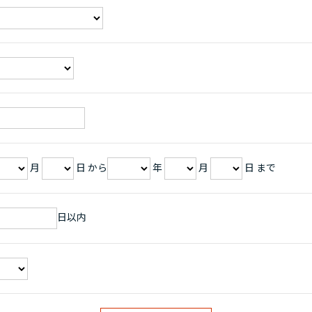
月
日 から
年
月
日 まで
日以内