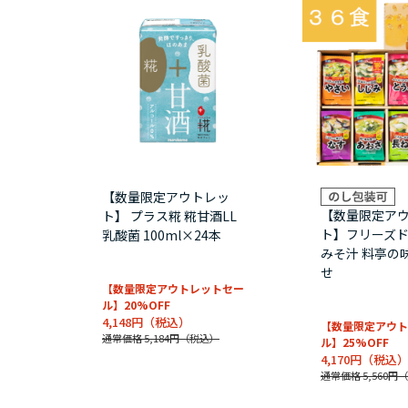
【数量限定アウトレッ
【数量限定ア
ト】 プラス糀 糀甘酒LL
ト】フリーズ
乳酸菌 100ml×24本
みそ汁 料亭の
せ
【数量限定アウトレットセー
ル】20%OFF
4,148円
【数量限定アウト
通常価格 5,184円
ル】25%OFF
4,170円
通常価格 5,560円