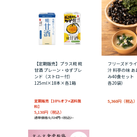
【定期販売】プラス糀 糀
フリーズドラ
甘酒 プレーン・ゆずブレ
汁 料亭の味 
ンド（ストロー付）
み40食セット
125ml×18本×各1箱
各20袋）
定期販売【10％オフ+送料無
5,360円
料】
5,130円
通常価格 5,724円