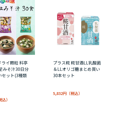
ドライ顆粒 料亭
プラス糀 糀甘酒LL乳酸菌
足みそ汁30日分
＆LLオリゴ糖まとめ買い
セット(3種類
30本セット
5,832円