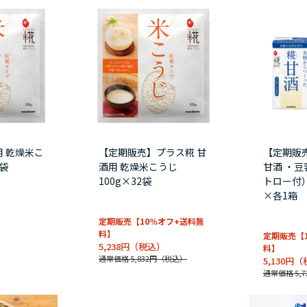
用 乾燥米こ
【定期販売】プラス糀 甘
【定期販
2袋
酒用 乾燥米こうじ
甘酒 ・
100g×32袋
トロー付）
×各1箱
定期販売【10％オフ+送料無
料】
定期販売【
5,238円
料】
通常価格 5,832円
5,130円
通常価格 5,7