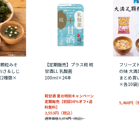
イ顆粒みそ
【定期販売】プラス糀 糀
フリーズ
あおさ＆しじ
甘酒LL 乳酸菌
の味 大満
（2種類×
100ml×24本
まとめ買い
×各10袋)
糀甘酒 夏の特別キャンペーン
定期販売【初回30％オフ+送
5,460円
料無料】
3,553円
通常価格 5,076円