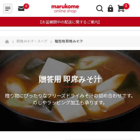
0
0
【お盆期間中の配送に関するご案内】
即席みそ汁・スープ
贈答用 即席みそ汁
贈答用 即席みそ汁
贈り物にぴったりなフリーズドライみそ汁の詰め合わせです。
のしやラッピング加工も承ります。