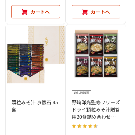
カートへ
カートへ
顆粒みそ汁 京懐石 45
野﨑洋光監修フリーズ
食
ドライ顆粒みそ汁贈答
用20食詰め合わせセ
ット