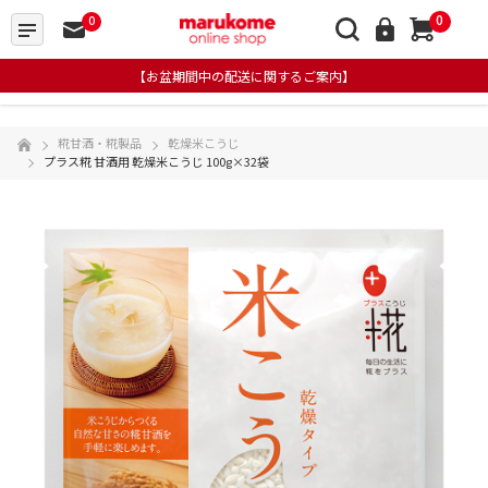
0
0
【お盆期間中の配送に関するご案内】
糀甘酒・糀製品
乾燥米こうじ
プラス糀 甘酒用 乾燥米こうじ 100g×32袋