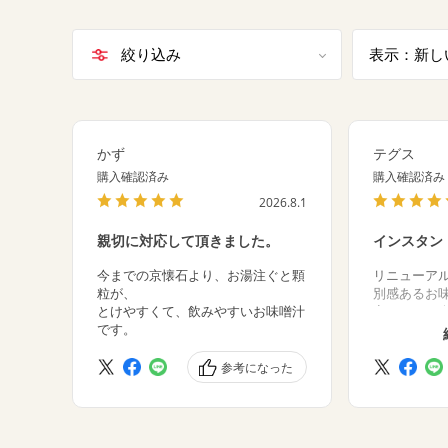
絞り込み
表示：新し
かず
テグス
購入確認済み
購入確認済み
2026.8.1
親切に対応して頂きました。
インスタン
ります
今までの京懐石より、お湯注ぐと顆
リニューア
粒が、
別感あるお
とけやすくて、飲みやすいお味噌汁
変わるのか
です。
ったので溶
わらずの具
豆腐には驚
参考になった