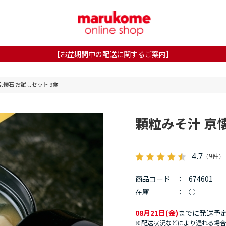
【お盆期間中の配送に関するご案内】
京懐石 お試しセット 9食
顆粒みそ汁 京懐
4.7
（9件）
商品コード
：
674601
在庫
：
○
08月21日(金)
までに発送予
※配送状況などにより遅れる場合