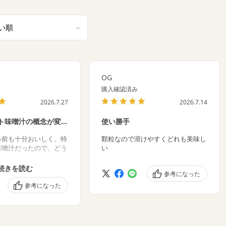
い順
OG
購入確認済み
2026.7.27
2026.7.14
ト味噌汁の概念が変わ
使い勝手
ル前も十分おいしく、特
顆粒なので溶けやすくどれも美味し
味噌汁だったので、どう
い
楽しみでした。顆粒にな
けやすさもアップし、変
続きを読む
参考になった
の量に大満足でした。お
きました！
参考になった