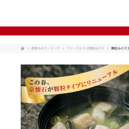
即席みそ汁・スープ
フリーズドライ即席みそ汁
顆粒みそ汁 