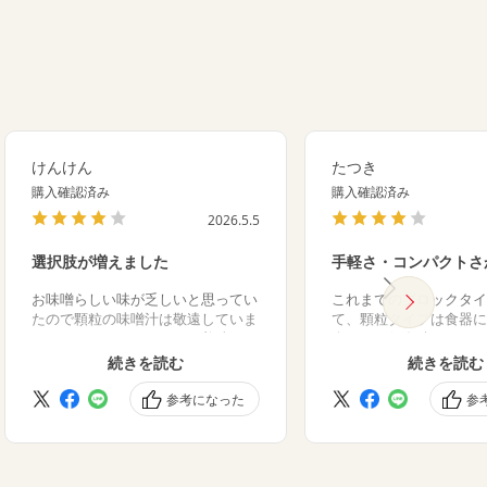
けんけん
たつき
購入確認済み
購入確認済み
2026.5.5
選択肢が増えました
手軽さ・コンパクトさ
お味噌らしい味が乏しいと思ってい
これまでのブロックタイ
たので顆粒の味噌汁は敬遠していま
て、顆粒タイプは食器に
したが、そんなこともなく美味しい
楽だし、保存時もかさば
と感じました。
いいと思います。ただ、
続きを読む
続きを読む
ぐざいの選択肢も増えて、楽しみも
トのうち1種しか食して
増えました
ブロックタイプのほうが
参考になった
参
美味しさかな。慣れかも
が…