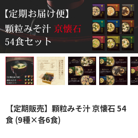
【定期販売】顆粒みそ汁 京懐石 54
食 (9種×各6食)