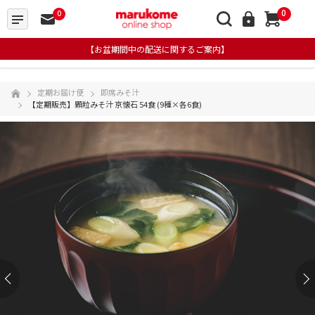
0
0
【お盆期間中の配送に関するご案内】
定期お届け便
即席みそ汁
【定期販売】顆粒みそ汁 京懐石 54食 (9種×各6食)