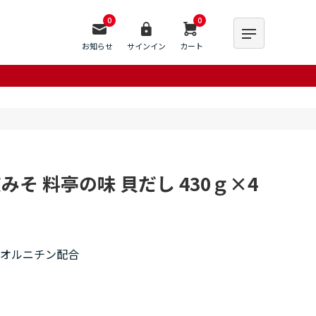
0
0
お知らせ
サインイン
カート
そ 料亭の味 貝だし 430ｇ×4
のオルニチン配合