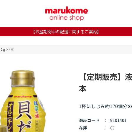
【お盆期間中の配送に関するご案内】
30ｇ×4本
【定期販売】液み
本
1杯にしじみ約170個分
商品コード
：
910140T
在庫
：
○