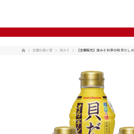
定期お届け便
液みそ
【定期販売】液みそ 料亭の味 貝だし 4