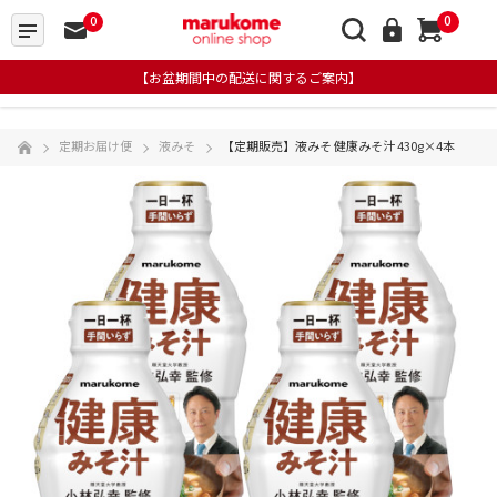
0
0
【お盆期間中の配送に関するご案内】
定期お届け便
液みそ
【定期販売】液みそ 健康みそ汁 430g×4本