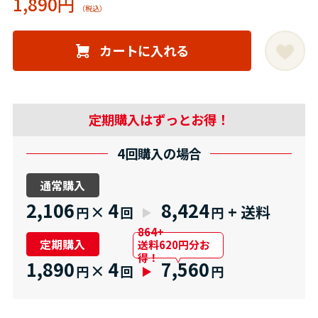
1,890円
カートに入れる
定期購入はずっとお得！
4回購入の場合
通常購入
2,106
4
8,424
×
+ 送料
円
回
円
864+
定期購入
送料620円分お
得！
1,890
4
7,560
×
円
回
円