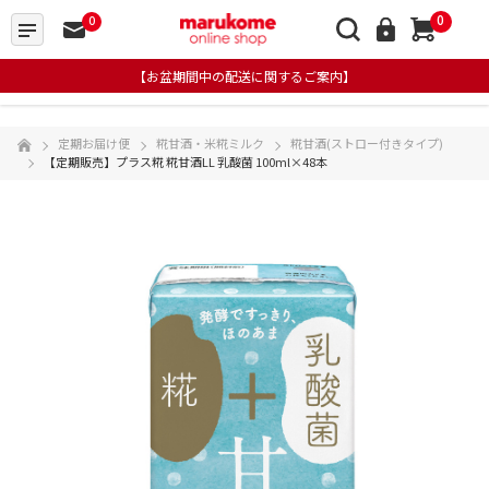
0
0
【お盆期間中の配送に関するご案内】
定期お届け便
糀甘酒・米糀ミルク
糀甘酒(ストロー付きタイプ)
【定期販売】プラス糀 糀甘酒LL 乳酸菌 100ml×48本