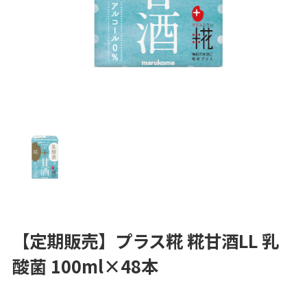
【定期販売】プラス糀 糀甘酒LL 乳
酸菌 100ml×48本