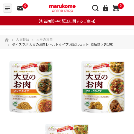
0
0
【お盆期間中の配送に関するご案内】
大豆製品
大豆のお肉
ダイズラボ 大豆のお肉レトルトタイプ お試しセット（3種類×各1袋）