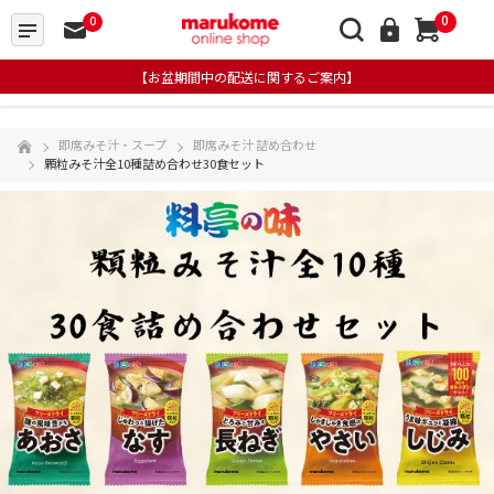
0
0
【お盆期間中の配送に関するご案内】
即席みそ汁・スープ
即席みそ汁 詰め合わせ
顆粒みそ汁全10種詰め合わせ30食セット