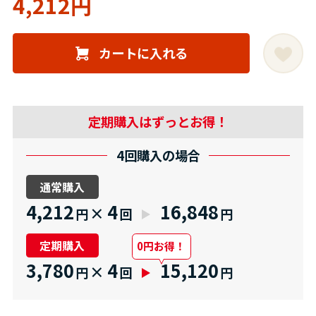
4,212円
カートに入れる
定期購入はずっとお得！
4回購入の場合
通常購入
4,212
4
16,848
×
円
回
円
定期購入
0円お得！
3,780
4
15,120
×
円
回
円