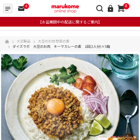
0
0
【お盆期間中の配送に関するご案内】
大豆製品
大豆のお肉 惣菜の素
ダイズラボ 大豆のお肉 キーマカレーの素 1回(2人分)×5箱