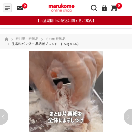
0
0
【お盆期間中の配送に関するご案内】
糀甘酒・糀製品
その他 糀製品
生塩糀パウダー 黒胡椒ブレンド (150g×2本)