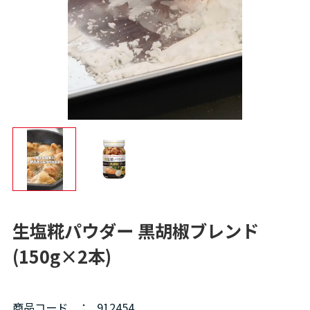
生塩糀パウダー 黒胡椒ブレンド
(150g×2本)
商品コード
：
912454