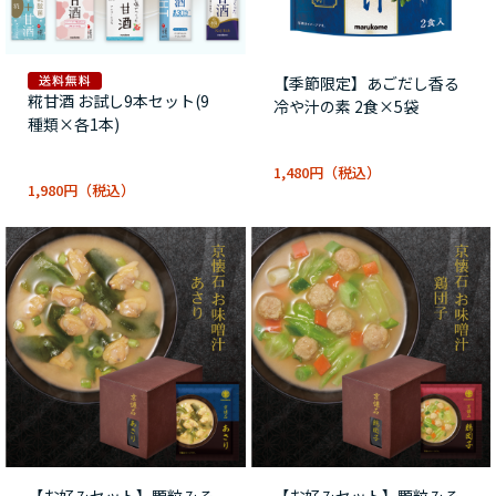
【季節限定】あごだし香る
糀甘酒 お試し9本セット(9
冷や汁の素 2食×5袋
種類×各1本)
1,480円
1,980円
【お好みセット】顆粒みそ
【お好みセット】顆粒みそ