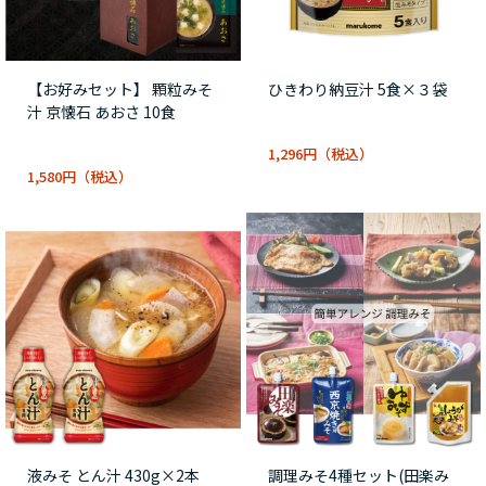
【お好みセット】 顆粒みそ
ひきわり納豆汁 5食×３袋
汁 京懐石 あおさ 10食
1,296円
1,580円
液みそ とん汁 430g×2本
調理みそ4種セット(田楽み