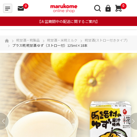
0
0
【お盆期間中の配送に関するご案内】
糀甘酒・糀製品
糀甘酒・米糀ミルク
糀甘酒(ストロー付きタイプ)
プラス糀 糀甘酒 ゆず（ストロー付）125ml×18本