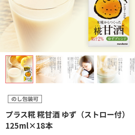
プラス糀 糀甘酒 ゆず（ストロー付）
125ml×18本